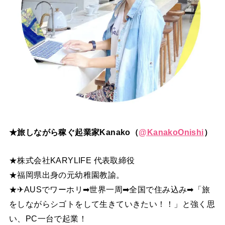
★旅しながら稼ぐ起業家Kanako（
@
KanakoOnishi
）
★株式会社KARYLIFE 代表取締役
★福岡県出身の元幼稚園教諭。
★✈AUSでワーホリ➡世界一周➡全国で住み込み➡「旅
をしながらシゴトをして生きていきたい！！」と強く思
い、PC一台で起業！