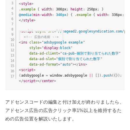
<
style
>
.example
{
width
:
 300px
;
height
:
 250px
;
}
@media
(
min-width
:
 340px
)
{
.example
{
width
:
 336px
;
h
</
style
>
<
script
async
src
=
"
//pagead2.googlesyndication.com/pa
<!-- 広告の名前 -->
<
ins
class
=
"
adsbygoogle example
"
style
="
display
:
block
"
data-ad-client
=
"
ca-pub-個別で割り当てられた数字
"
data-ad-slot
=
"
個別で割り当てられた数字
"
data-ad-format
=
"
auto
"
>
</
ins
>
<
script
>
(
adsbygoogle 
=
 window
.
adsbygoogle 
||
[
]
)
.
push
(
{
}
)
;
</
script
>
</
center
>
アドセンスコードの編集と付け加えが終わりましたら、
アドセンス広告の広告クリック率1%以上を維持するた
めの広告位置を解説いたします。