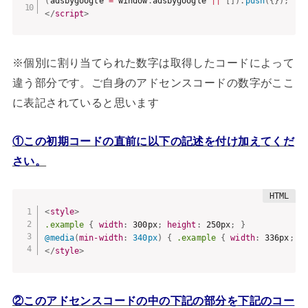
(
adsbygoogle 
=
 window
.
adsbygoogle 
||
[
]
)
.
push
(
{
}
)
;
</
script
>
※個別に割り当てられた数字は取得したコードによって
違う部分です。ご自身のアドセンスコードの数字がここ
に表記されていると思います
①この初期コードの直前に以下の記述を付け加えてくだ
さい。
<
style
>
.example
{
width
:
 300px
;
height
:
 250px
;
}
@media
(
min-width
:
 340px
)
{
.example
{
width
:
 336px
;
h
</
style
>
②このアドセンスコードの中の下記の部分を
下記のコー