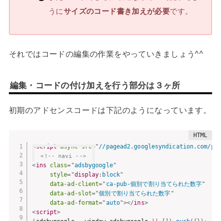
うに
サイズのコード書き加えが必要
です。
それではコードの編集の作業をやっていきましょう^^
編集・コードの付け加えを行う部分は３ヶ所
初期のアドセンスコードは下記のようになっています。
<
script
async
src
=
"
//pagead2.googlesyndication.com/pa
<!-- navi -->
<
ins
class
=
"
adsbygoogle
"
style
="
display
:
block
"
data-ad-client
=
"
ca-pub-個別で割り当てられた数字
"
data-ad-slot
=
"
個別で割り当てられた数字
"
data-ad-format
=
"
auto
"
>
</
ins
>
<
script
>