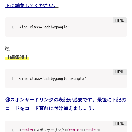
ドに編集してください
。
<ins class="adsbygoogle"

【編集後】
<ins class="adsbygoogle example"
③スポンサードリンクの表記が必要です。最後に下記の
コードをコード直前に付け加えましょう。
<
center
>
スポンサーリンク
</
center
>
<
center
>