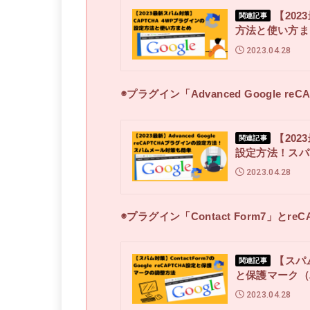
【202
関連記事
方法と使い方ま
2023.04.28
◉プラグイン「
Advanced Google reC
【202
関連記事
設定方法！スパ
2023.04.28
◉プラグイン「Contact Form7」とre
【スパム対
関連記事
と保護マーク（
2023.04.28