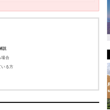
解説
る場合
している方