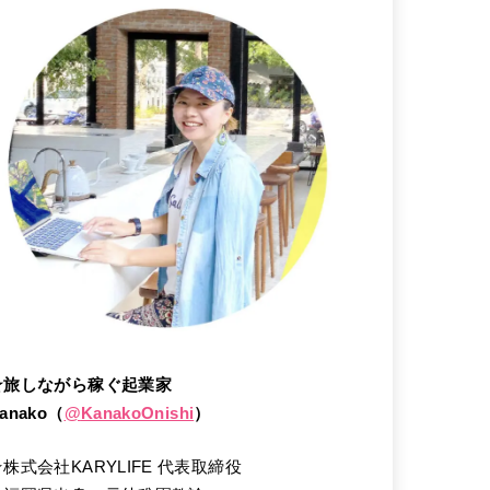
★旅しながら稼ぐ起業家
anako（
@
KanakoOnishi
）
★株式会社KARYLIFE 代表取締役