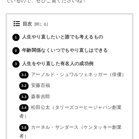
ているので、ぜひご覧くださいね！
目次
[
閉じる
]
人生やり直したいと誰でも考えるもの
1
年齢関係なくいつでもやり直しはできる
2
人生をやり直した有名人の成功例
3
アーノルド・シュワルツェネッガー（俳優）
3.1
安藤百福
3.2
森泰吉郎
3.3
松田公太（タリーズコーヒージャパン創業
3.4
者）
カーネル・サンダース（ケンタッキー創業
3.5
者）