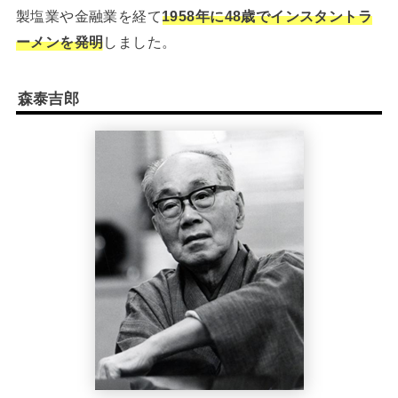
製塩業や金融業を経て
1958年に48歳でインスタントラ
ーメンを発明
しました。
森泰吉郎