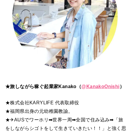
★旅しながら稼ぐ起業家Kanako（
@
KanakoOnishi
）
★株式会社KARYLIFE 代表取締役
★福岡県出身の元幼稚園教諭。
★✈AUSでワーホリ➡世界一周➡全国で住み込み➡「旅
をしながらシゴトをして生きていきたい！！」と強く思