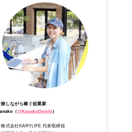
★旅しながら稼ぐ起業家
anako（
@
KanakoOnishi
）
★株式会社KARYLIFE 代表取締役