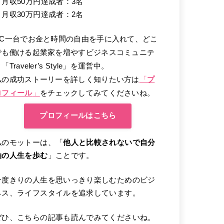
・月収50万円達成者：3名
・月収30万円達成者：2名
PC一台でお金と時間の自由を手に入れて、どこ
でも働ける起業家を増やすビジネスコミュニテ
「Traveler’s Style」を運営中。
私の成功ストーリーを詳しく知りたい方は
「
プ
ロフィール
」
をチェックしてみてくださいね。
プロフィールはこちら
私のモットーは、「
他人と比較されないで自分
軸の人生を歩む
」ことです。
一度きりの人生を思いっきり楽しむためのビジ
ネス、ライフスタイルを追求しています。
ぜひ、こちらの記事も読んでみてくださいね。