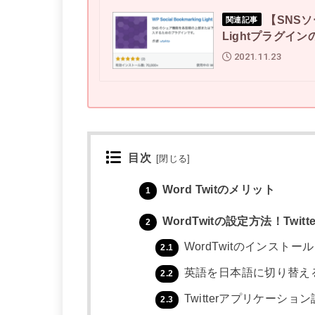
【SNSソー
関連記事
Lightプラグイ
2021.11.23
目次
[
閉じる
]
Word Twitのメリット
1
WordTwitの設定方法！Twi
2
WordTwitのインストー
2.1
英語を日本語に切り替え
2.2
Twitterアプリケーショ
2.3