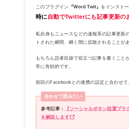
このプラグイン
『Word Twit』
をインスト
時に
自動でTwitterにも記事更
私自身もニュースなどの速報系の記事更新
トされた瞬間、瞬く間に拡散されることが
もちろん読者目線で役立つ記事を書くことが
常に有効的です。
前回のFacebookとの連携の設定と合わせて
合わせて読みたい
参考記事：
【ソーシャルボタン設置プラグイン】W
を解説します