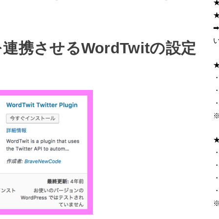
ssを連携させるWordTwitの設定
・
・
・
・
・
・