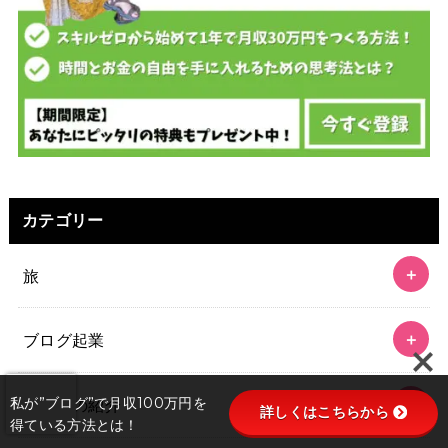
カテゴリー
旅
ブログ起業
私が”ブログ”で月収100万円を
実績者の紹介
詳しくはこちらから
得ている方法とは！