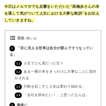
今日はメルマガでも反響をいただいた”高橋歩さんの本
を通して気がついて人生における大事な教訓”をお伝え
していきますね。
目次
[
閉じる
]
「目に見える世界は自分が望んでそうなってい
1
る」
人生でどん底だった日々
1.1
ある一冊の本をきっかけに大事なことに気付
1.2
かされる
行動を起こすと人生は変わり始める。
1.3
「会社を辞めたい！」と思ったならば…
1.4
最後に
2