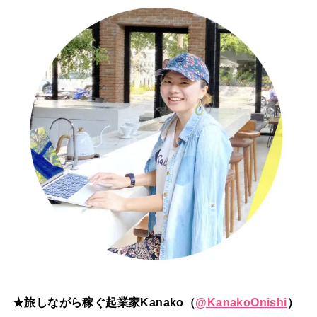
★旅しながら稼ぐ起業家Kanako（
@
KanakoOnishi
）