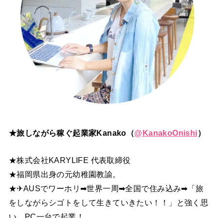
★旅しながら稼ぐ起業家Kanako（
@
KanakoOnishi
）
★株式会社KARYLIFE 代表取締役
★福岡県出身の元幼稚園教諭。
★✈AUSでワーホリ➡世界一周➡全国で住み込み➡「旅
をしながらシゴトをして生きていきたい！！」と強く思
い、PC一台で起業！