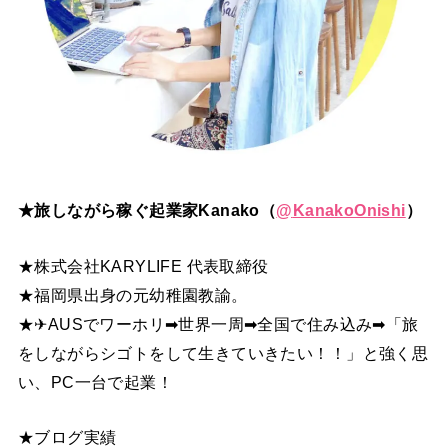
★旅しながら稼ぐ起業家Kanako（
@
KanakoOnishi
）
★株式会社KARYLIFE 代表取締役
★福岡県出身の元幼稚園教諭。
★✈AUSでワーホリ➡世界一周➡全国で住み込み➡「旅
をしながらシゴトをして生きていきたい！！」と強く思
い、PC一台で起業！
★ブログ実績