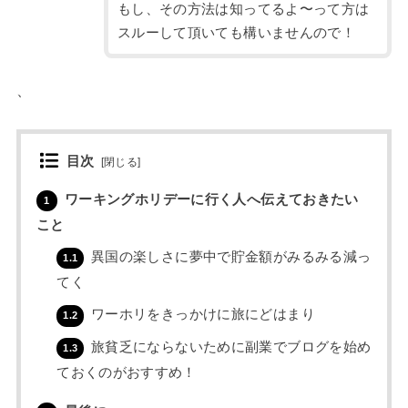
もし、その方法は知ってるよ〜って方は
スルーして頂いても構いませんので！
、
目次
[
閉じる
]
ワーキングホリデーに行く人へ伝えておきたい
1
こと
異国の楽しさに夢中で貯金額がみるみる減っ
1.1
てく
ワーホリをきっかけに旅にどはまり
1.2
旅貧乏にならないために副業でブログを始め
1.3
ておくのがおすすめ！