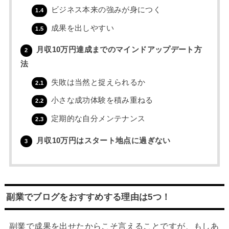
ビジネス本来の強みが身につく
1.4
成果を出しやすい
1.5
月収10万円達成までのマインドアップデート方
2
法
失敗は当然と捉えられるか
2.1
小さな成功体験を積み重ねる
2.2
定期的な自分メンテナンス
2.3
月収10万円はスタート地点に過ぎない
3
副業でブログをおすすめする理由は5つ！
副業で成果を出せたからこそ言えることですが、もしあ