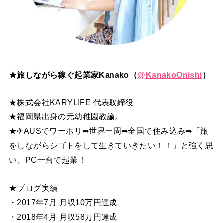
★旅しながら稼ぐ起業家Kanako（
@
KanakoOnishi
）
★株式会社KARYLIFE 代表取締役
★福岡県出身の元幼稚園教諭。
★✈AUSでワーホリ➡世界一周➡全国で住み込み➡「旅
をしながらシゴトをして生きていきたい！！」と強く思
い、PC一台で起業！
★ブログ実績
・2017年7月 月収10万円達成
・2018年4月 月収58万円達成