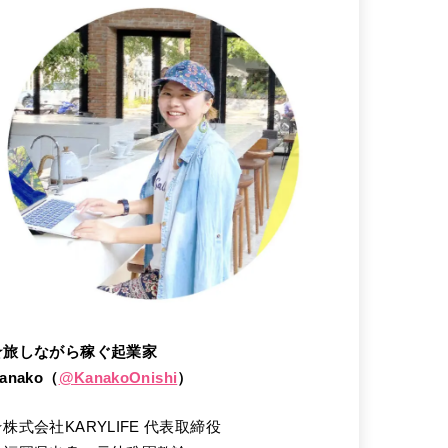
★旅しながら稼ぐ起業家
anako（
@
KanakoOnishi
）
★株式会社KARYLIFE 代表取締役