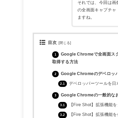
それでは、今回は画像付きで
の全画面キャプチャ
ますね。
目次
[
閉じる
]
Google Chromeで全画
1
取得する方法
Google Chromeのデベ
2
デベロッパーツールを日
2.1
Google Chromeの一般
3
【Fire Shot】拡張機
3.1
【Fire Shot】拡張機
3.2