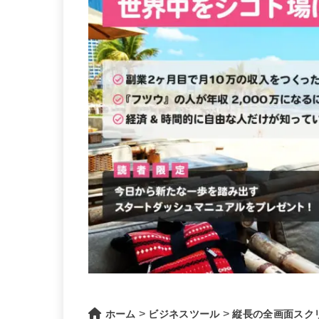
>
>
ホーム
ビジネスツール
縦長の全画面スク