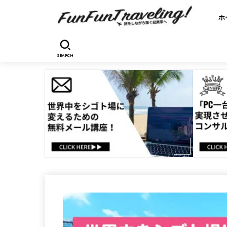
ホ
SEARCH