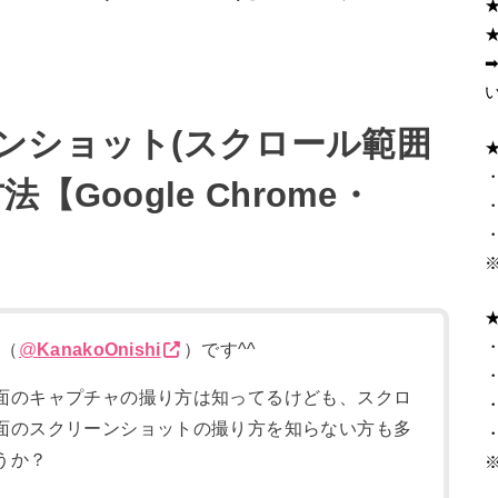
ンショット(スクロール範囲
・
Google Chrome・
・
・
o（
@
KanakoOnishi
）
です^^
・
面のキャプチャの撮り方は知ってるけども、スクロ
・
面のスクリーンショットの撮り方を知らない方も多
・
うか？