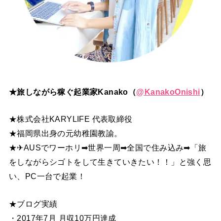
★旅しながら稼ぐ起業家Kanako（
@
KanakoOnishi
）
★株式会社KARYLIFE 代表取締役
★福岡県出身の元幼稚園教諭。
★✈AUSでワーホリ➡世界一周➡全国で住み込み➡「旅
をしながらシゴトをして生きていきたい！！」と強く思
い、PC一台で起業！
★ブログ実績
・2017年7月 月収10万円達成