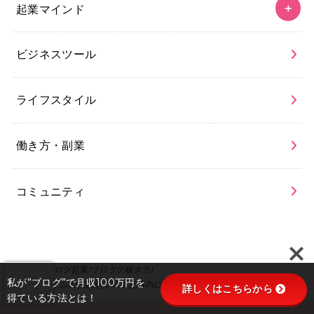
起業マインド
ビジネスツール
ライフスタイル
働き方・副業
コミュニティ
HOME
ブログ起業
ブログの稼ぎ方
私が”ブログ”で月収100万円を
インスタグラムの投稿をブログ記事内に簡単に埋め込む方法！注意点は2つ
詳しくはこちらから
得ている方法とは！