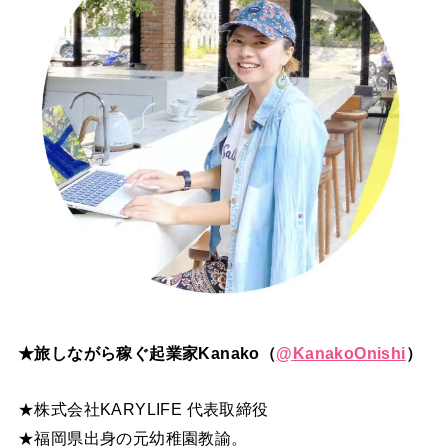
★旅しながら稼ぐ起業家Kanako（
@
KanakoOnishi
）
★株式会社KARYLIFE 代表取締役
★福岡県出身の元幼稚園教諭。