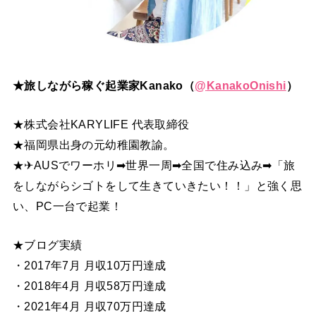
★旅しながら稼ぐ起業家Kanako（
@
KanakoOnishi
）
★株式会社KARYLIFE 代表取締役
★福岡県出身の元幼稚園教諭。
★✈AUSでワーホリ➡世界一周➡全国で住み込み➡「旅
をしながらシゴトをして生きていきたい！！」と強く思
い、PC一台で起業！
★ブログ実績
・2017年7月 月収10万円達成
・2018年4月 月収58万円達成
・2021年4月 月収70万円達成