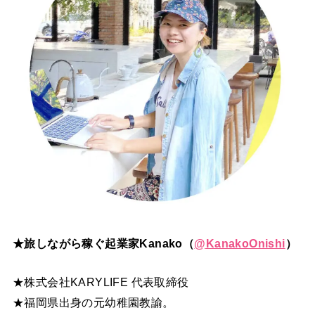
★旅しながら稼ぐ起業家Kanako（
@
KanakoOnishi
）
★株式会社KARYLIFE 代表取締役
★福岡県出身の元幼稚園教諭。