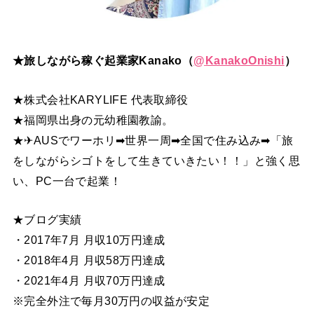
★旅しながら稼ぐ起業家Kanako（
@
KanakoOnishi
）
★株式会社KARYLIFE 代表取締役
★福岡県出身の元幼稚園教諭。
★✈AUSでワーホリ➡世界一周➡全国で住み込み➡「旅
をしながらシゴトをして生きていきたい！！」と強く思
い、PC一台で起業！
★ブログ実績
・2017年7月 月収10万円達成
・2018年4月 月収58万円達成
・2021年4月 月収70万円達成
※完全外注で毎月30万円の収益が安定