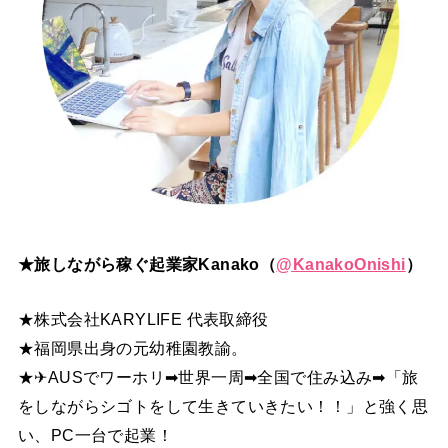
★旅しながら稼ぐ起業家Kanako（
@
KanakoOnishi
）
★株式会社KARYLIFE 代表取締役
★福岡県出身の元幼稚園教諭。
★✈AUSでワーホリ➡世界一周➡全国で住み込み➡「旅
をしながらシゴトをして生きていきたい！！」と強く思
い、PC一台で起業！