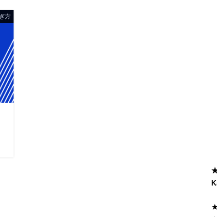
ぎ方
ツ
K