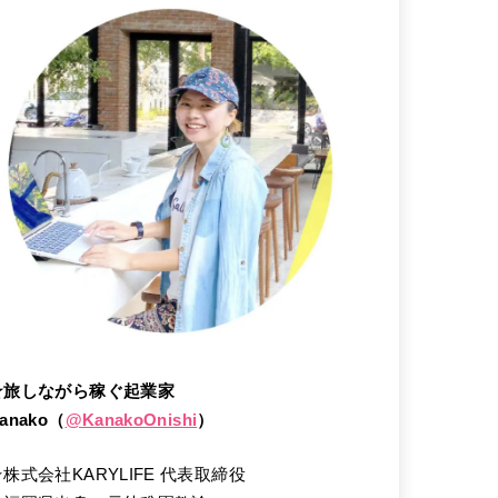
★旅しながら稼ぐ起業家
anako（
@
KanakoOnishi
）
★株式会社KARYLIFE 代表取締役