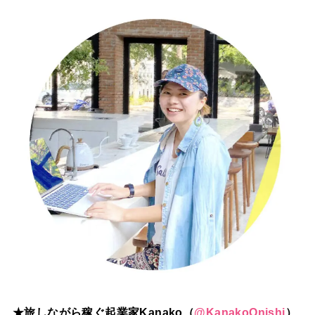
★旅しながら稼ぐ起業家Kanako（
@
KanakoOnishi
）