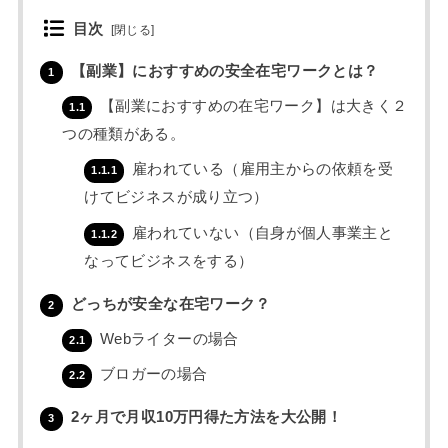
目次
[
閉じる
]
【副業】におすすめの安全在宅ワークとは？
1
【副業におすすめの在宅ワーク】は大きく２
1.1
つの種類がある。
雇われている（雇用主からの依頼を受
1.1.1
けてビジネスが成り立つ）
雇われていない（自身が個人事業主と
1.1.2
なってビジネスをする）
どっちが安全な在宅ワーク？
2
Webライターの場合
2.1
ブロガーの場合
2.2
2ヶ月で月収10万円得た方法を大公開！
3