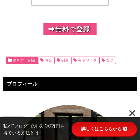
働き方・副業
お金
副業
在宅ワーク
安全
プロフィール
私が”ブログ”で月収100万円を
詳しくはこちらから
得ている方法とは！