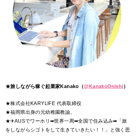
★旅しながら稼ぐ起業家Kanako（
@
KanakoOnishi
）
★株式会社KARYLIFE 代表取締役
★福岡県出身の元幼稚園教諭。
★✈AUSでワーホリ➡世界一周➡全国で住み込み➡「旅
をしながらシゴトをして生きていきたい！！」と強く思