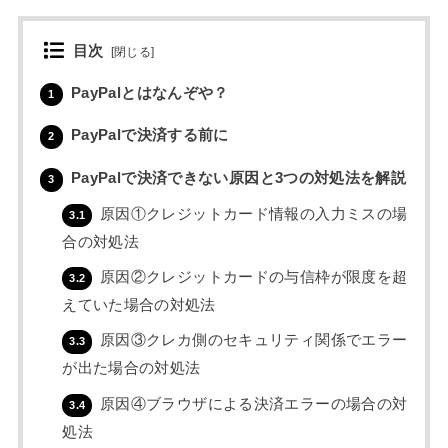
目次
[
閉じる
]
PayPalとはなんぞや？
1
PayPalで決済する前に
2
PayPalで決済できない原因と3つの対処法を解説
3
原因①クレジットカード情報の入力ミスの場
3.1
合の対処法
原因②クレジットカードの与信枠が限度を超
3.2
えていた場合の対処法
原因③クレカ側のセキュリティ関係でエラー
3.3
が出た場合の対処法
原因④ブラウザによる決済エラーの場合の対
3.4
処法