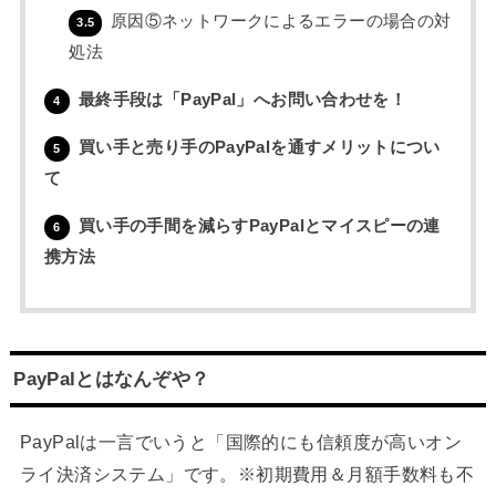
原因⑤ネットワークによるエラーの場合の対
3.5
処法
最終手段は「PayPal」へお問い合わせを！
4
買い手と売り手のPayPalを通すメリットについ
5
て
買い手の手間を減らすPayPalとマイスピーの連
6
携方法
PayPalとはなんぞや？
PayPalは一言でいうと「国際的にも信頼度が高いオン
ライ決済システム」です。※初期費用＆月額手数料も不