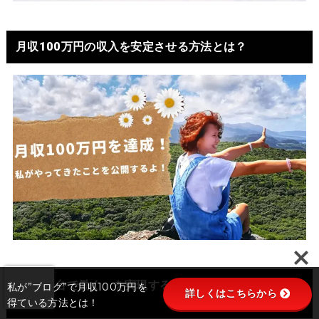
月収100万円の収入を安定させる方法とは？
「PC一台で働く」を実現するためのチャンネルへよう
私が”ブログ”で月収100万円を
詳しくはこちらから
こそ！
得ている方法とは！