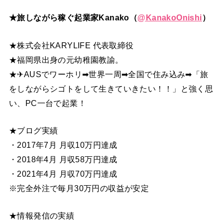
★旅しながら稼ぐ起業家Kanako（
@
KanakoOnishi
）
★株式会社KARYLIFE 代表取締役
★福岡県出身の元幼稚園教諭。
★✈AUSでワーホリ➡世界一周➡全国で住み込み➡「旅
をしながらシゴトをして生きていきたい！！」と強く思
い、PC一台で起業！
★ブログ実績
・2017年7月 月収10万円達成
・2018年4月 月収58万円達成
・2021年4月 月収70万円達成
※完全外注で毎月30万円の収益が安定
★情報発信の実績