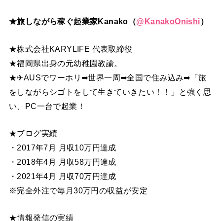
★旅しながら稼ぐ起業家Kanako（
@
KanakoOnishi
）
★株式会社KARYLIFE 代表取締役
★福岡県出身の元幼稚園教諭。
★✈AUSでワーホリ➡世界一周➡全国で住み込み➡「旅
をしながらシゴトをして生きていきたい！！」と強く思
い、PC一台で起業！
★ブログ実績
・2017年7月 月収10万円達成
・2018年4月 月収58万円達成
・2021年4月 月収70万円達成
※完全外注で毎月30万円の収益が安定
★情報発信の実績