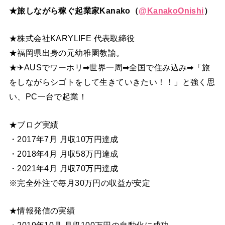
★旅しながら稼ぐ起業家Kanako（
@
KanakoOnishi
）
★株式会社KARYLIFE 代表取締役
★福岡県出身の元幼稚園教諭。
★✈AUSでワーホリ➡世界一周➡全国で住み込み➡「旅
をしながらシゴトをして生きていきたい！！」と強く思
い、PC一台で起業！
★ブログ実績
・2017年7月 月収10万円達成
・2018年4月 月収58万円達成
・2021年4月 月収70万円達成
※完全外注で毎月30万円の収益が安定
★情報発信の実績
・2019年10月 月収100万円の自動化に成功