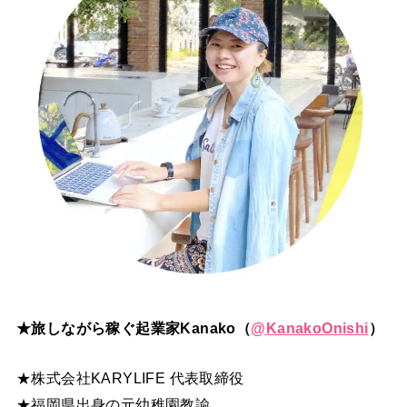
★旅しながら稼ぐ起業家Kanako（
@
KanakoOnishi
）
★株式会社KARYLIFE 代表取締役
★福岡県出身の元幼稚園教諭。