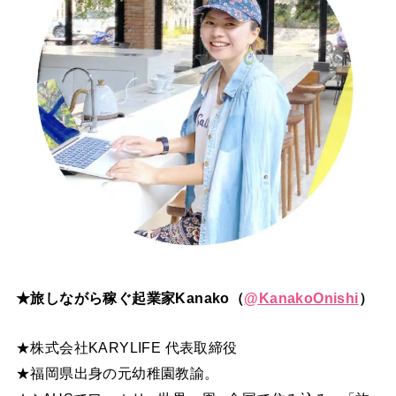
★旅しながら稼ぐ起業家Kanako（
@
KanakoOnishi
）
★株式会社KARYLIFE 代表取締役
★福岡県出身の元幼稚園教諭。