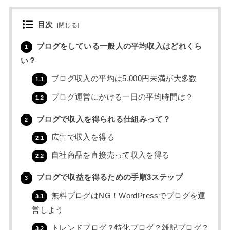
目次
[
閉じる
]
ブログをしている一般人の平均収入はどれくら
1
い？
ブログ収入の平均は5,000円未満が大多数
1.1
ブログ運営にかける一日の平均時間は？
1.2
ブログで収入を得られる仕組みって？
2
広告で収入を得る
2.1
自社商品を直接売って収入を得る
2.2
ブログで収益を得るための手順3ステップ
3
無料ブログはNG！WordPressでブログを運
3.1
営しよう
トレンドブログ？特化ブログ？雑記ブログ？
3.2