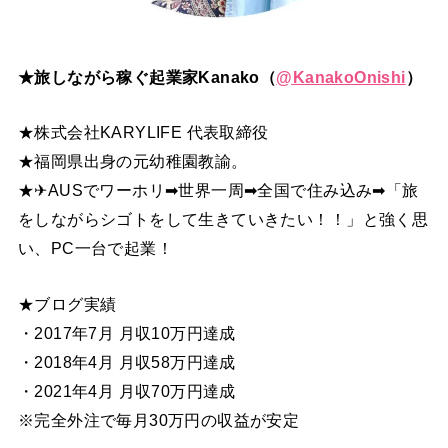
★旅しながら稼ぐ起業家Kanako（
@
KanakoOnishi
）
★株式会社KARYLIFE 代表取締役
★福岡県出身の元幼稚園教諭。
★✈AUSでワーホリ➡世界一周➡全国で住み込み➡「旅
をしながらシゴトをして生きていきたい！！」と強く思
い、PC一台で起業！
★ブログ実績
・2017年7月 月収10万円達成
・2018年4月 月収58万円達成
・2021年4月 月収70万円達成
※完全外注で毎月30万円の収益が安定