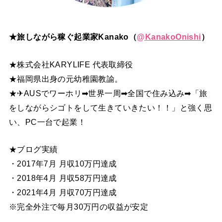
★旅しながら稼ぐ起業家Kanako（
@
KanakoOnishi
）
★株式会社KARYLIFE 代表取締役
★福岡県出身の元幼稚園教諭。
★✈AUSでワーホリ➡世界一周➡全国で住み込み➡「旅
をしながらシゴトをして生きていきたい！！」と強く思
い、PC一台で起業！
★ブログ実績
・2017年7月 月収10万円達成
・2018年4月 月収58万円達成
・2021年4月 月収70万円達成
※完全外注で毎月30万円の収益が安定