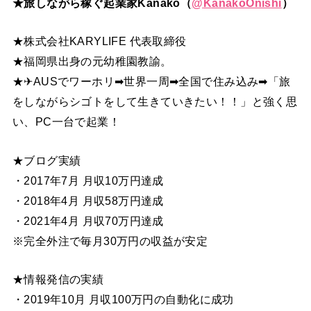
★旅しながら稼ぐ起業家Kanako（
@
KanakoOnishi
）
★株式会社KARYLIFE 代表取締役
★福岡県出身の元幼稚園教諭。
★✈AUSでワーホリ➡世界一周➡全国で住み込み➡「旅
をしながらシゴトをして生きていきたい！！」と強く思
い、PC一台で起業！
★ブログ実績
・2017年7月 月収10万円達成
・2018年4月 月収58万円達成
・2021年4月 月収70万円達成
※完全外注で毎月30万円の収益が安定
★情報発信の実績
・2019年10月 月収100万円の自動化に成功