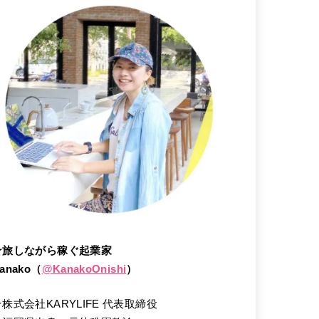
★旅しながら稼ぐ起業家
anako（
@
KanakoOnishi
）
★株式会社KARYLIFE 代表取締役