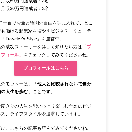
・月収50万円達成者：3名
・月収30万円達成者：2名
PC一台でお金と時間の自由を手に入れて、どこ
でも働ける起業家を増やすビジネスコミュニテ
「Traveler’s Style」を運営中。
私の成功ストーリーを詳しく知りたい方は
「
プ
ロフィール
」
をチェックしてみてくださいね。
プロフィールはこちら
私のモットーは、「
他人と比較されないで自分
軸の人生を歩む
」ことです。
一度きりの人生を思いっきり楽しむためのビジ
ネス、ライフスタイルを追求しています。
ぜひ、こちらの記事も読んでみてくださいね。