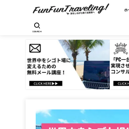
ホ
SEARCH