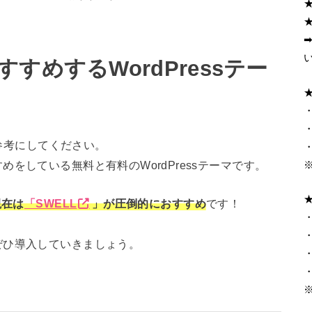
すめするWordPressテー
・
・
は参考にしてください。
・
をしている無料と有料のWordPressテーマです。
現在は
「SWELL
」が圧倒的におすすめ
です！
・
ぜひ導入していきましょう。
・
・