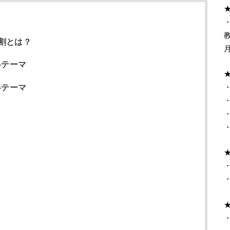
・
割とは？
料テーマ
料テーマ