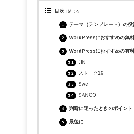
目次
[
閉じる
]
テーマ（テンプレート）の役
1
WordPressにおすすめの無
2
WordPressにおすすめの有
3
JIN
3.1
ストーク19
3.2
Swell
3.3
SANGO
3.4
判断に迷ったときのポイント
4
最後に
5