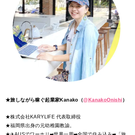
★旅しながら稼ぐ起業家Kanako（
@
KanakoOnishi
）
★株式会社KARYLIFE 代表取締役
★福岡県出身の元幼稚園教諭。
★✈AUSでワーホリ➡世界一周➡全国で住み込み➡「旅