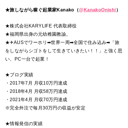
★旅しながら稼ぐ起業家Kanako（
@
KanakoOnishi
）
★株式会社KARYLIFE 代表取締役
★福岡県出身の元幼稚園教諭。
★✈AUSでワーホリ➡世界一周➡全国で住み込み➡「旅
をしながらシゴトをして生きていきたい！！」と強く思
い、PC一台で起業！
★ブログ実績
・2017年7月 月収10万円達成
・2018年4月 月収58万円達成
・2021年4月 月収70万円達成
※完全外注で毎月30万円の収益が安定
★情報発信の実績