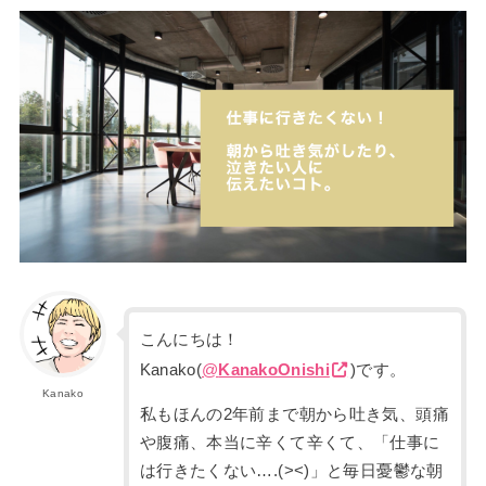
こんにちは！
Kanako(
@
KanakoOnishi
)です。
Kanako
私もほんの2年前まで朝から吐き気、頭痛
や腹痛、本当に辛くて辛くて、「仕事に
は行きたくない….(><)」と毎日憂鬱な朝