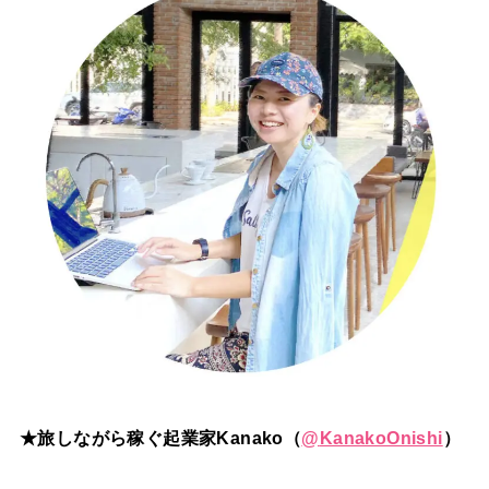
★旅しながら稼ぐ起業家Kanako（
@
KanakoOnishi
）