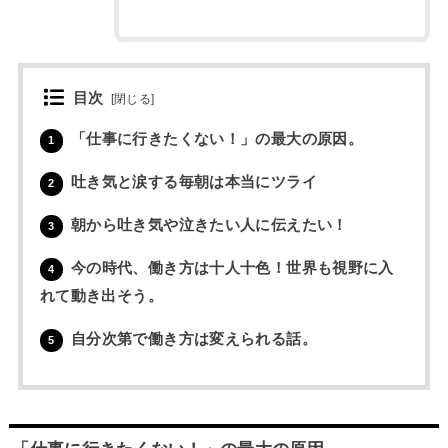
目次
[
閉じる
]
「仕事に行きたくない！」の最大の原因。
1
吐き気と涙する毎朝は本当にツライ
2
朝から吐き気や泣きたい人に伝えたい！
3
今の時代、働き方は十人十色！世界も視野に入
4
れて動き出そう。
自分次第で働き方は変えられる話。
5