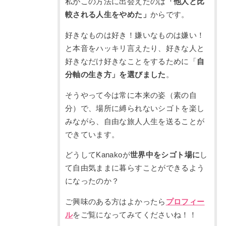
私がこの方法に出会えたのは
「他人と比
較される人生をやめた」
からです。
好きなものは好き！嫌いなものは嫌い！
と本音をハッキリ言えたり、好きな人と
好きなだけ好きなことをするために「
自
分軸の生き方」を選びました
。
そうやって今は常に本来の姿（素の自
分）で、場所に縛られないシゴトを楽し
みながら、自由な旅人人生を送ることが
できています。
どうしてKanakoが
世界中をシゴト場に
し
て自由気ままに暮らすことができるよう
になったのか？
ご興味のある方はよかったら
プロフィー
ル
をご覧になってみてくださいね！！