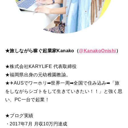
★旅しながら稼ぐ起業家Kanako（
@
KanakoOnishi
）
★株式会社KARYLIFE 代表取締役
★福岡県出身の元幼稚園教諭。
★✈AUSでワーホリ➡世界一周➡全国で住み込み➡「旅
をしながらシゴトをして生きていきたい！！」と強く思
い、PC一台で起業！
★ブログ実績
・2017年7月 月収10万円達成