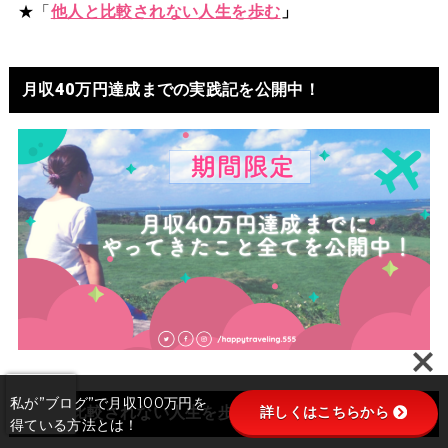
★「
他人と比較されない人生を歩む
」
月収40万円達成までの実践記を公開中！
私が”ブログ”で月収100万円を
詳しくはこちらから
他人と比較されない人生を歩む方法！
得ている方法とは！