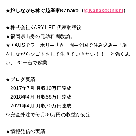
★旅しながら稼ぐ起業家Kanako（
@
KanakoOnishi
）
★株式会社KARYLIFE 代表取締役
★福岡県出身の元幼稚園教諭。
★✈AUSでワーホリ➡世界一周➡全国で住み込み➡「旅
をしながらシゴトをして生きていきたい！！」と強く思
い、PC一台で起業！
★ブログ実績
・2017年7月 月収10万円達成
・2018年4月 月収58万円達成
・2021年4月 月収70万円達成
※完全外注で毎月30万円の収益が安定
★情報発信の実績