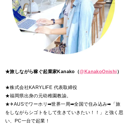
★旅しながら稼ぐ起業家Kanako（
@
KanakoOnishi
）
★株式会社KARYLIFE 代表取締役
★福岡県出身の元幼稚園教諭。
★✈AUSでワーホリ➡世界一周➡全国で住み込み➡「旅
をしながらシゴトをして生きていきたい！！」と強く思
い、PC一台で起業！